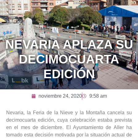
NEVARIA APLAZA SU
NEVARIA APLAZA SU
DECIMOCUARTA
DECIMOCUARTA
EDICIÓN
EDICIÓN
noviembre 24, 2020
9:58 am
Nevaria, la Feria de la Nieve y la Montaña cancela su
decimocuarta edición, cuya celebración estaba prevista
en el mes de diciembre. El Ayuntamiento de Aller ha
tomado esta decisión motivada por la situación actual de