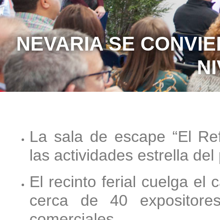
NEVARIA SE CONVIE
NEVARIA SE CONVIE
N
N
La sala de escape “El Re
las actividades estrella de
El recinto ferial cuelga el 
cerca de 40 expositore
comerciales.