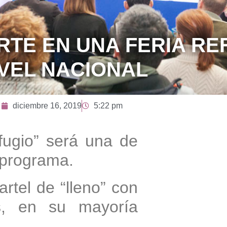
RTE EN UNA FERIA RE
RTE EN UNA FERIA RE
IVEL NACIONAL
IVEL NACIONAL
diciembre 16, 2019
5:22 pm
fugio” será una de
l programa.
cartel de “lleno” con
s, en su mayoría